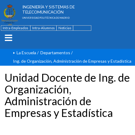
ESCUELA TÉCNICA SUPERIOR DE
INGENIERÍA Y SISTEMAS DE
TELECOMUNICACIÓN
UNIVERSIDAD POLITÉCNICA DE MADRID
Intra-Empleados
Intra-Alumnos
Noticias
Contacto
English
La Escuela
/
Departamentos
/
Ing. de Organización, Administración de Empresas y Estadística
Unidad Docente de Ing. de
Organización,
Administración de
Empresas y Estadística