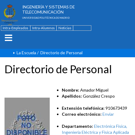
ESCUELA TÉCNICA SUPERIOR DE
INGENIERÍA Y SISTEMAS DE
TELECOMUNICACIÓN
UNIVERSIDAD POLITÉCNICA DE MADRID
Intra-Empleados
Intra-Alumnos
Noticias
Contacto
English
La Escuela
/
Directorio de Personal
Directorio de Personal
Nombre:
Amador Miguel
Apellidos:
González Crespo
Extensión telefónica:
910673439
Correo electrónico:
Enviar
Departamento:
Electrónica Física,
Ingeniería Eléctrica y Física Aplicada