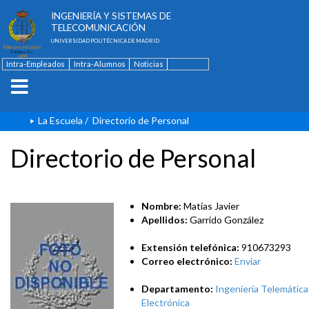
ESCUELA TÉCNICA SUPERIOR DE
INGENIERÍA Y SISTEMAS DE
TELECOMUNICACIÓN
UNIVERSIDAD POLITÉCNICA DE MADRID
Intra-Empleados
Intra-Alumnos
Noticias
Contacto
English
La Escuela
/
Directorio de Personal
Directorio de Personal
Nombre:
Matías Javier
Apellidos:
Garrido González
Extensión telefónica:
910673293
Correo electrónico:
Enviar
Departamento:
Ingeniería Telemática
Electrónica