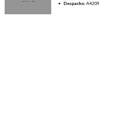
Despacho:
A4209