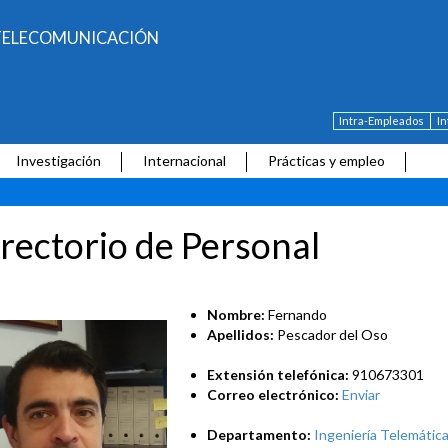
E TELECOMUNICACIÓN
Intra-Empleados
I
Investigación
Internacional
Prácticas y empleo
rectorio de Personal
Nombre:
Fernando
Apellidos:
Pescador del Oso
Extensión telefónica:
910673301
Correo electrónico:
Enviar
Departamento:
Ingeniería Telemática