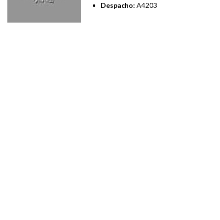
Despacho:
A4203