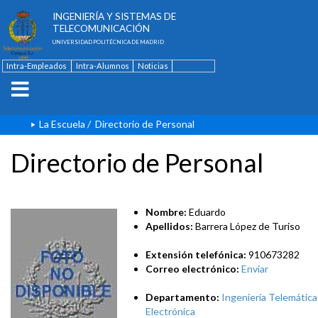
ESCUELA TÉCNICA SUPERIOR DE
INGENIERÍA Y SISTEMAS DE
TELECOMUNICACIÓN
UNIVERSIDAD POLITÉCNICA DE MADRID
Intra-Empleados
Intra-Alumnos
Noticias
Contacto
English
La Escuela
/
Directorio de Personal
Directorio de Personal
Nombre:
Eduardo
Apellidos:
Barrera López de Turiso
Extensión telefónica:
910673282
Correo electrónico:
Enviar
Departamento:
Ingeniería Telemática
Electrónica