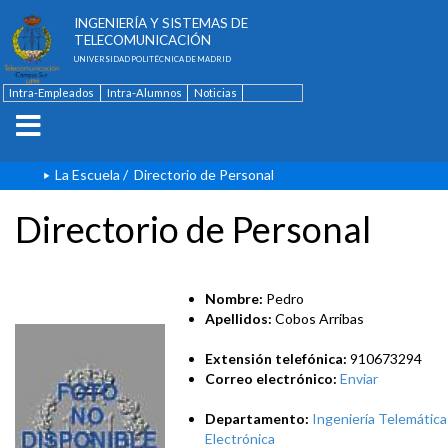
ESCUELA TÉCNICA SUPERIOR DE
INGENIERÍA Y SISTEMAS DE
TELECOMUNICACIÓN
UNIVERSIDAD POLITÉCNICA DE MADRID
Intra-Empleados
Intra-Alumnos
Noticias
Contacto
English
La Escuela
/
Directorio de Personal
Directorio de Personal
Nombre:
Pedro
Apellidos:
Cobos Arribas
Extensión telefónica:
910673294
Correo electrónico:
Enviar
Departamento:
Ingeniería Telemática
Electrónica