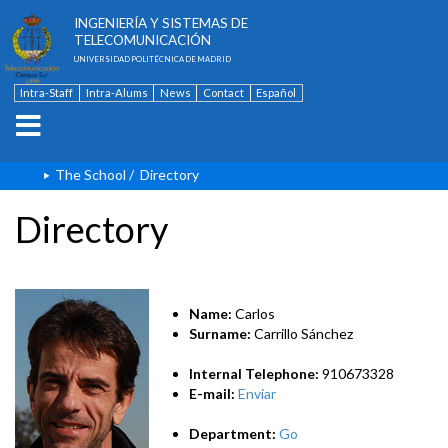
ESCUELA TÉCNICA SUPERIOR DE
INGENIERÍA Y SISTEMAS DE
TELECOMUNICACIÓN
UNIVERSIDAD POLITÉCNICA DE MADRID
Intra-Staff
Intra-Alums
News
Contact
Español
The School
/
Directory
Directory
Name:
Carlos
Surname:
Carrillo Sánchez
Internal Telephone:
910673328
E-mail:
Enviar
Department:
Go