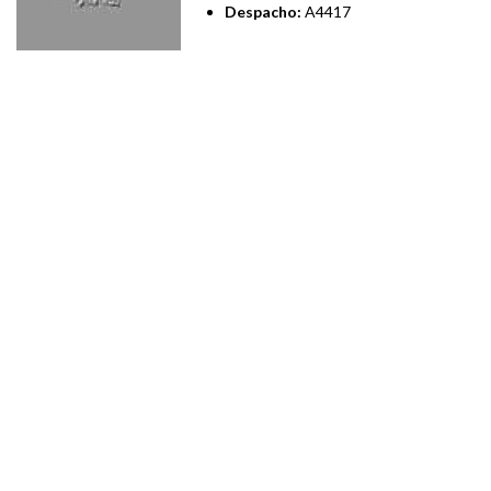
Despacho:
A4417