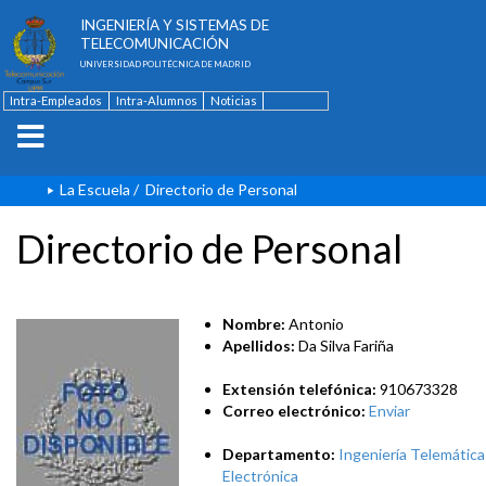
ESCUELA TÉCNICA SUPERIOR DE
INGENIERÍA Y SISTEMAS DE
TELECOMUNICACIÓN
UNIVERSIDAD POLITÉCNICA DE MADRID
Intra-Empleados
Intra-Alumnos
Noticias
Contacto
English
La Escuela
/
Directorio de Personal
Directorio de Personal
Nombre:
Antonio
Apellidos:
Da Silva Fariña
Extensión telefónica:
910673328
Correo electrónico:
Enviar
Departamento:
Ingeniería Telemática
Electrónica