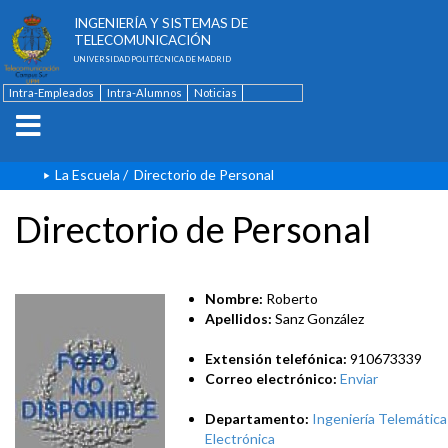
ESCUELA TÉCNICA SUPERIOR DE
INGENIERÍA Y SISTEMAS DE
TELECOMUNICACIÓN
UNIVERSIDAD POLITÉCNICA DE MADRID
Intra-Empleados
Intra-Alumnos
Noticias
Contacto
English
La Escuela
/
Directorio de Personal
Directorio de Personal
Nombre:
Roberto
Apellidos:
Sanz González
Extensión telefónica:
910673339
Correo electrónico:
Enviar
Departamento:
Ingeniería Telemática
Electrónica