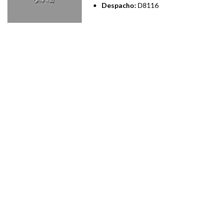
Despacho:
D8116