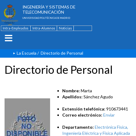
ESCUELA TÉCNICA SUPERIOR DE
INGENIERÍA Y SISTEMAS DE
TELECOMUNICACIÓN
UNIVERSIDAD POLITÉCNICA DE MADRID
Intra-Empleados
Intra-Alumnos
Noticias
Contacto
English
La Escuela
/
Directorio de Personal
Directorio de Personal
Nombre:
Marta
Apellidos:
Sánchez Agudo
Extensión telefónica:
910673441
Correo electrónico:
Enviar
Departamento:
Electrónica Física,
Ingeniería Eléctrica y Física Aplicada