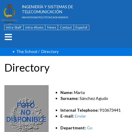
ESCUELA TÉCNICA SUPERIOR DE
INGENIERÍA Y SISTEMAS DE
TELECOMUNICACIÓN
UNIVERSIDAD POLITÉCNICA DE MADRID
Intra-Staff
Intra-Alums
News
Contact
Español
The School
/
Directory
Directory
Name:
Marta
Surname:
Sánchez Agudo
Internal Telephone:
910673441
E-mail:
Enviar
Department:
Go