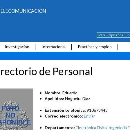
E TELECOMUNICACIÓN
Intra-Empleados
I
Investigación
Internacional
Prácticas y empleo
rectorio de Personal
Nombre:
Eduardo
Apellidos:
Nogueira Díaz
Extensión telefónica:
910673443
Correo electrónico:
Enviar
Departamento:
Electrónica Física, Ingeniería E