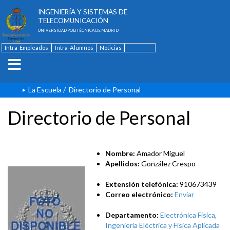
ESCUELA TÉCNICA SUPERIOR DE
INGENIERÍA Y SISTEMAS DE
TELECOMUNICACIÓN
UNIVERSIDAD POLITÉCNICA DE MADRID
Intra-Empleados
Intra-Alumnos
Noticias
Contacto
English
La Escuela
/
Directorio de Personal
Directorio de Personal
Nombre:
Amador Miguel
Apellidos:
González Crespo
Extensión telefónica:
910673439
Correo electrónico:
Enviar
Departamento:
Electrónica Física,
Ingeniería Eléctrica y Física Aplicada