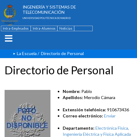
ESCUELA TÉCNICA SUPERIOR DE
INGENIERÍA Y SISTEMAS DE
TELECOMUNICACIÓN
UNIVERSIDAD POLITÉCNICA DE MADRID
Intra-Empleados
Intra-Alumnos
Noticias
Contacto
English
La Escuela
/
Directorio de Personal
Directorio de Personal
Nombre:
Pablo
Apellidos:
Merodio Cámara
Extensión telefónica:
910673436
Correo electrónico:
Enviar
Departamento:
Electrónica Física,
Ingeniería Eléctrica y Física Aplicada