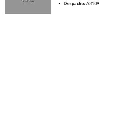
Despacho:
A3109