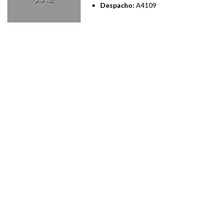
Despacho:
A4109