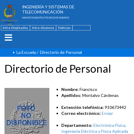
ESCUELA TÉCNICA SUPERIOR DE
INGENIERÍA Y SISTEMAS DE
TELECOMUNICACIÓN
UNIVERSIDAD POLITÉCNICA DE MADRID
Intra-Empleados
Intra-Alumnos
Noticias
Contacto
English
La Escuela
/
Directorio de Personal
Directorio de Personal
Nombre:
Francisco
Apellidos:
Montalvo Cárdenas
Extensión telefónica:
910673442
Correo electrónico:
Enviar
Departamento:
Electrónica Física,
Ingeniería Eléctrica y Física Aplicada