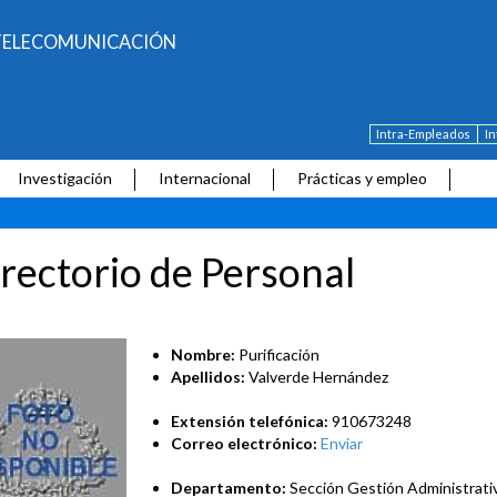
E TELECOMUNICACIÓN
Intra-Empleados
I
Investigación
Internacional
Prácticas y empleo
rectorio de Personal
Nombre:
Purificación
Apellidos:
Valverde Hernández
Extensión telefónica:
910673248
Correo electrónico:
Enviar
Departamento:
Sección Gestión Administrati