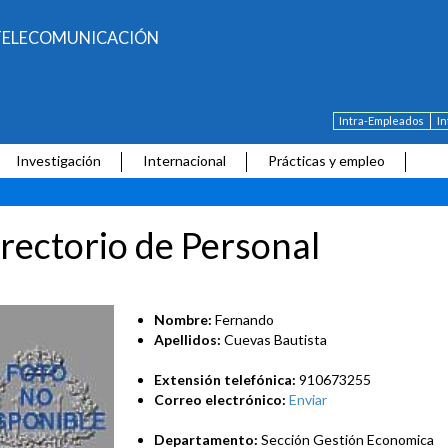
E TELECOMUNICACIÓN
Intra-Empleados
I
Investigación
Internacional
Prácticas y empleo
rectorio de Personal
Nombre:
Fernando
Apellidos:
Cuevas Bautista
Extensión telefónica:
910673255
Correo electrónico:
Enviar
Departamento:
Sección Gestión Economica