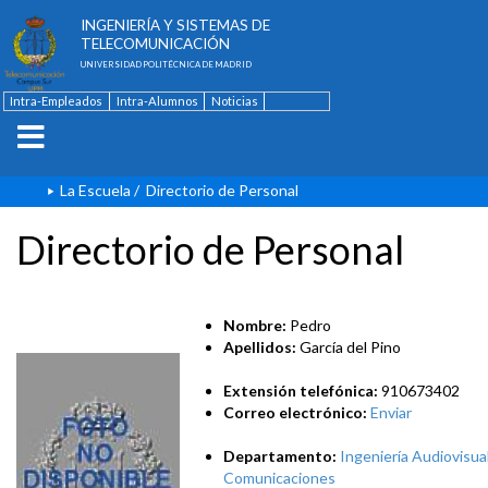
ESCUELA TÉCNICA SUPERIOR DE
INGENIERÍA Y SISTEMAS DE
TELECOMUNICACIÓN
UNIVERSIDAD POLITÉCNICA DE MADRID
Intra-Empleados
Intra-Alumnos
Noticias
Contacto
English
La Escuela
/
Directorio de Personal
Directorio de Personal
Nombre:
Pedro
Apellidos:
García del Pino
Extensión telefónica:
910673402
Correo electrónico:
Enviar
Departamento:
Ingeniería Audiovisual
Comunicaciones