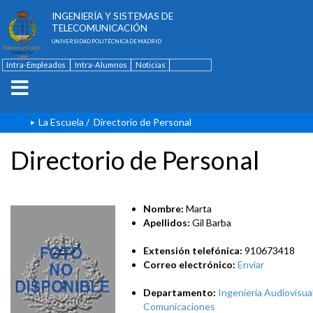
ESCUELA TÉCNICA SUPERIOR DE
INGENIERÍA Y SISTEMAS DE
TELECOMUNICACIÓN
UNIVERSIDAD POLITÉCNICA DE MADRID
Intra-Empleados
Intra-Alumnos
Noticias
Contacto
English
La Escuela
/
Directorio de Personal
Directorio de Personal
Nombre:
Marta
Apellidos:
Gil Barba
Extensión telefónica:
910673418
Correo electrónico:
Enviar
Departamento:
Ingeniería Audiovisual
Comunicaciones