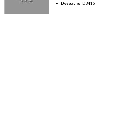
Despacho:
D8415