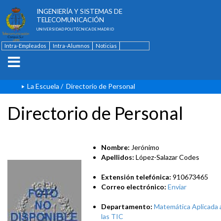
ESCUELA TÉCNICA SUPERIOR DE
INGENIERÍA Y SISTEMAS DE
TELECOMUNICACIÓN
UNIVERSIDAD POLITÉCNICA DE MADRID
Intra-Empleados
Intra-Alumnos
Noticias
Contacto
English
La Escuela
/
Directorio de Personal
Directorio de Personal
Nombre:
Jerónimo
Apellidos:
López-Salazar Codes
Extensión telefónica:
910673465
Correo electrónico:
Enviar
Departamento:
Matemática Aplicada 
las TIC