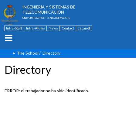
ESCUELA TÉCNICA SUPERIOR DE
INGENIERÍA Y SISTEMAS DE
TELECOMUNICACIÓN
UNIVERSIDAD POLITÉCNICA DE MADRID
Intra-Staff
Intra-Alums
News
Contact
Español
The School
/
Directory
Directory
ERROR: el trabajador no ha sido identificado.