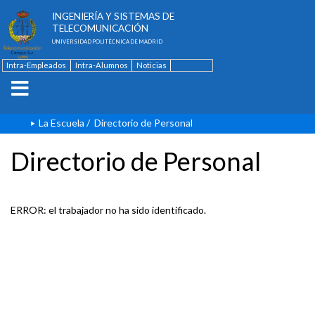
ESCUELA TÉCNICA SUPERIOR DE
INGENIERÍA Y SISTEMAS DE
TELECOMUNICACIÓN
UNIVERSIDAD POLITÉCNICA DE MADRID
Intra-Empleados
Intra-Alumnos
Noticias
Contacto
English
La Escuela
/
Directorio de Personal
Directorio de Personal
ERROR: el trabajador no ha sido identificado.