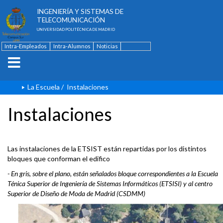
ESCUELA TÉCNICA SUPERIOR DE
INGENIERÍA Y SISTEMAS DE
TELECOMUNICACIÓN
UNIVERSIDAD POLITÉCNICA DE MADRID
Intra-Empleados
Intra-Alumnos
Noticias
Contacto
English
La Escuela
/
Instalaciones
Instalaciones
Las instalaciones de la ETSIST están repartidas por los distintos
bloques que conforman el edifico
- En gris, sobre el plano, están señalados bloque correspondientes a la Escuela
Ténica Superior de Ingeniería de Sistemas Informáticos (ETSISI) y al centro
Superior de Diseño de Moda de Madrid (CSDMM)