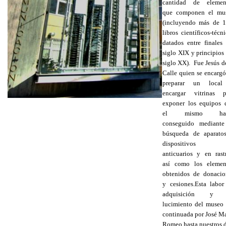
cantidad de elemen
que componen el mu
(incluyendo más de 
libros científicos-técn
datados entre finales 
siglo XIX y principios
siglo XX). Fue Jesús d
Calle quien se encargó
preparar un loca
encargar vitrinas p
exponer los equipos 
el mismo hab
conseguido mediante
búsqueda de aparato
dispositivos 
anticuarios y en rastr
así como los elemen
obtenidos de donacio
y cesiones.Esta labor
adquisición y 
lucimiento del museo 
continuada por José Ma
Romeo hasta nuestros d