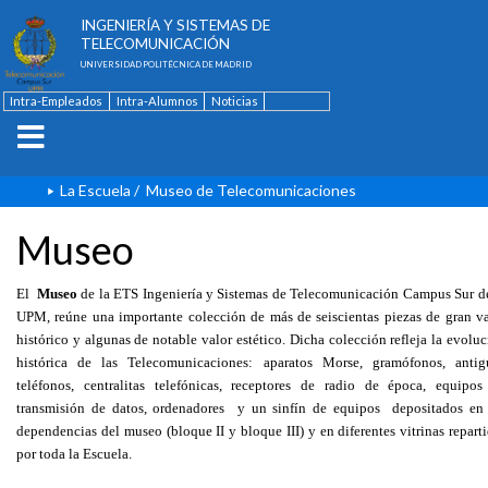
ESCUELA TÉCNICA SUPERIOR DE
INGENIERÍA Y SISTEMAS DE
TELECOMUNICACIÓN
UNIVERSIDAD POLITÉCNICA DE MADRID
Intra-Empleados
Intra-Alumnos
Noticias
Contacto
English
La Escuela
/
Museo de Telecomunicaciones
Museo
El
Museo
de la ETS Ingeniería y Sistemas de Telecomunicación Campus Sur de
UPM, reúne una importante colección de más de seiscientas piezas de gran va
histórico y algunas de notable valor estético. Dicha colección refleja la evolu
histórica de las Telecomunicaciones: aparatos Morse, gramófonos, antig
teléfonos, centralitas telefónicas, receptores de radio de época, equipos
transmisión de datos, ordenadores y un sinfín de equipos depositados en 
dependencias del museo (bloque II y bloque III) y en diferentes vitrinas repart
por toda la Escuela.