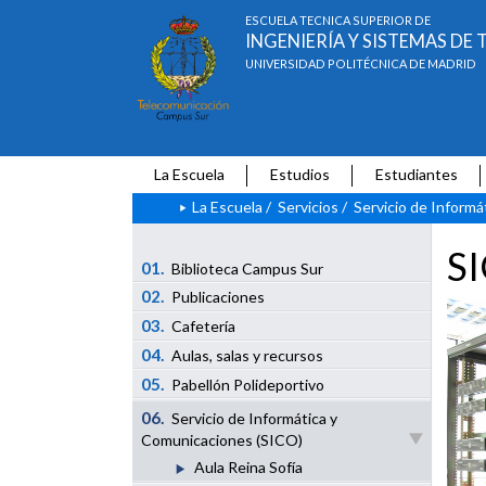
ESCUELA TÉCNICA SUPERIOR DE
INGENIERÍA Y SISTEMAS D
UNIVERSIDAD POLITÉCNICA DE MADRID
La Escuela
Estudios
Estudiantes
La Escuela
/
Servicios
/
Servicio de Inform
S
01.
Biblioteca Campus Sur
02.
Publicaciones
03.
Cafetería
04.
Aulas, salas y recursos
05.
Pabellón Polideportivo
06.
Servicio de Informática y
Comunicaciones (SICO)
Aula Reina Sofía