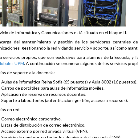
rvicio de Informática y Comunicaciones está situado en el bloque II.
carga del mantenimiento y gestión de los servidores centrales de 
icaciones, gestionando la red y dando servicio y soporte, así como mant
a servicios propios, que son exclusivos para alumnos de la Escuela, y 
lobales UPM
. A continuación se enumeran algunos de los servicios propi
cios de soporte a la docencia:
Aulas de informática Reina Sofía (65 puestos) y Aula 3002 (16 puestos).
Carros de portátiles para aulas de informática móviles.
Aplicación de reserva de recursos docentes.
Soporte a laboratorios (autenticación, gestión, acceso a recursos).
cios en red:
Correo electrónico corporativo.
Listas de distribución de correo electrónico.
Acceso externo por red privada virtual (VPN).
Servicio de nombres en todos los dominios de la Escuela (DNS).