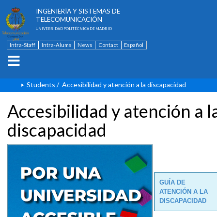
ESCUELA TÉCNICA SUPERIOR DE
INGENIERÍA Y SISTEMAS DE
TELECOMUNICACIÓN
UNIVERSIDAD POLITÉCNICA DE MADRID
Intra-Staff
Intra-Alums
News
Contact
Español
Students
/
Accesibilidad y atención a la discapacidad
Accesibilidad y atención a l
discapacidad
GUÍA DE
ATENCIÓN A LA
DISCAPACIDAD