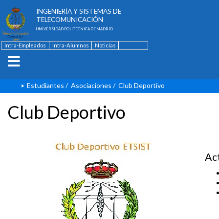
ESCUELA TÉCNICA SUPERIOR DE
INGENIERÍA Y SISTEMAS DE
TELECOMUNICACIÓN
UNIVERSIDAD POLITÉCNICA DE MADRID
Intra-Empleados
Intra-Alumnos
Noticias
Contacto
English
Estudiantes
/
Asociaciones
/
Club Deportivo
Club Deportivo
Ac