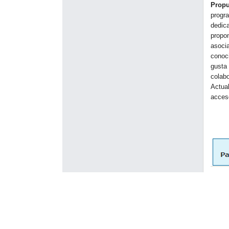
Propu
progr
dedic
propo
asoci
conoc
gusta
colab
Actua
acces