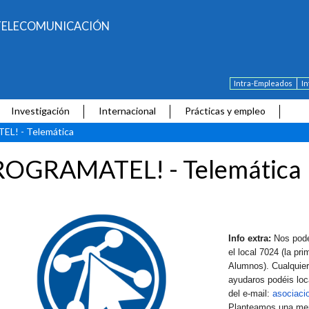
E TELECOMUNICACIÓN
Intra-Empleados
I
Investigación
Internacional
Prácticas y empleo
! - Telemática
ROGRAMATEL! - Telemática
Info extra:
Nos podéi
el local 7024 (la p
Alumnos). Cualquie
ayudaros podéis loc
del e-mail:
asociaci
Planteamos una meri