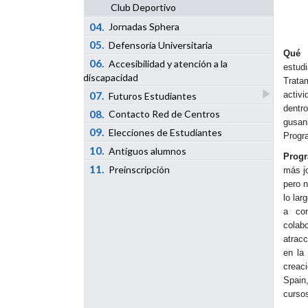
Club Deportivo
04.
Jornadas Sphera
05.
Defensoría Universitaria
Qué 
06.
Accesibilidad y atención a la
estud
discapacidad
Trata
07.
activ
Futuros Estudiantes
dentr
08.
Contacto Red de Centros
gusan
09.
Elecciones de Estudiantes
Progr
10.
Antiguos alumnos
Progr
11.
Preinscripción
más j
pero 
lo lar
a con
colab
atracc
en la
creac
Spain,
cursos