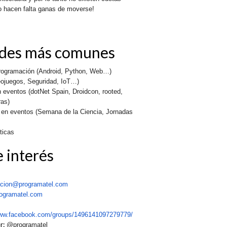
lo hacen falta ganas de moverse!
ades más comunes
programación (Android, Python, Web…)
eojuegos, Seguridad, IoT…)
 eventos (dotNet Spain, Droidcon, rooted,
as)
n en eventos (Semana de la Ciencia, Jornadas
ticas
 interés
acion@programatel.com
ogramatel.com
www.facebook.com/groups/1496141097279779/
er:
@
programatel