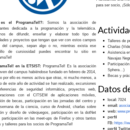
para ser socio, ¡Só
es el ProgramaTel!?:
Somos la asociación de
Activid
iantes dedicada a la programación y la telemática.
mos de difundir, enseñar y elaborar todo tipo de
idades y proyectos que tengan que ver con estos campos
Talleres de 
o del campus, sepan algo o no, mientras exista ese
Charlas (Vid
illo de cursiosidad puedes encontrar tu sitio en
Asistencia en
amaTel!
Navajas Negr
Participació
amaTel! en la ETSIST:
ProgramaTel! Es la asociación
Sphera…)
oven del campus habiéndose fundado en febrero de 2014,
Becas y prác
no por ello es menos activa que otras, ni mucho menos, a
go de este año de actividad se han realizado, excursiones
Datos de
ferencias de seguridad informática, proyectos web,
oraciones con el CITSEM de aplicaciones móviles,
local:
7024
ión de becas, participación en las jornadas del centro y
email:
asoci
 semana de la ciencia, curso de Android, charlas sobre
web:
www.pr
ión y diseño de videojuegos, participación en la dotNet
perfil
 participación en las meet-ups de Firefox y otros tantos
FB:
https://
 y talleres para los socios de ProgramaTel!
perfil Twitt