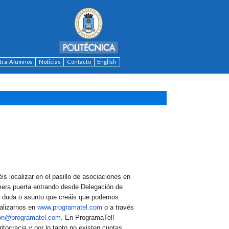
ntra-Alumnos
Noticias
Contacto
English
s localizar en el pasillo de asociaciones en
rimera puerta entrando desde Delegación de
r duda o asunto que creáis que podemos
alizarnos en
www.programatel.com
o a través
on@programatel.com
. En ProgramaTel!
tocracia y por lo tanto no existen cuotas