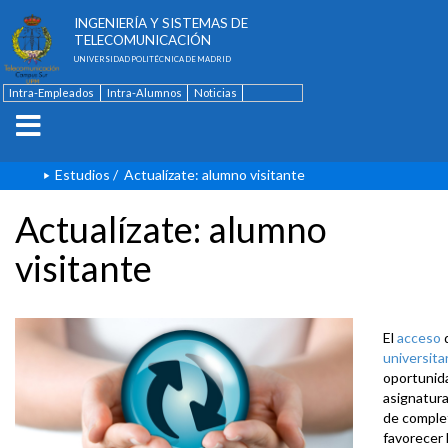
ESCUELA TÉCNICA SUPERIOR DE
INGENIERÍA Y SISTEMAS DE
TELECOMUNICACIÓN
UNIVERSIDAD POLITÉCNICA DE MADRID
Intra-Empleados
Intra-Alumnos
Noticias
Contacto
English
Estudios
/
Actualízate: alumno visitante
Actualízate: alumno
visitante
El
acceso
universita
oportunida
asignatura
de complet
favorecer 