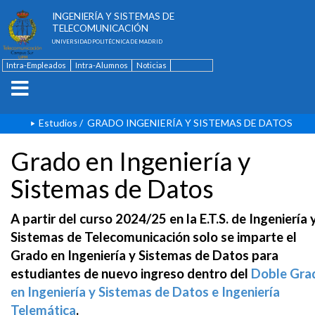
ESCUELA TÉCNICA SUPERIOR DE
INGENIERÍA Y SISTEMAS DE
TELECOMUNICACIÓN
UNIVERSIDAD POLITÉCNICA DE MADRID
Intra-Empleados
Intra-Alumnos
Noticias
Contacto
English
Estudios
/
GRADO INGENIERÍA Y SISTEMAS DE DATOS
Grado en Ingeniería y
Sistemas de Datos
A partir del curso 2024/25 en la E.T.S. de Ingeniería 
Sistemas de Telecomunicación solo se imparte el
Grado en Ingeniería y Sistemas de Datos para
estudiantes de nuevo ingreso dentro del
Doble Gra
en Ingeniería y Sistemas de Datos e Ingeniería
Telemática
.