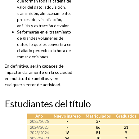
que forman toda la cadena de
valor del dato: adquisición,
transmisión, almacenamiento,
procesado, visualización,
análisis y extracción de valor.
Se formarán en el tratamiento
de grandes volúmenes de
datos, lo que les convertirá en
el aliado perfecto a la hora de
tomar decisiones.
n definitiva, serán capaces de
E
impactar claramente en la sociedad
en multitud de ámbitos y en
cualquier sector de actividad.
Estudiantes del título
Año
Nuevo ingreso
Matriculados
Graduados
2025/2026
-
37
2024/2025
-
86
21
2023/2024
16
81
9
2022/2023
24
70
0