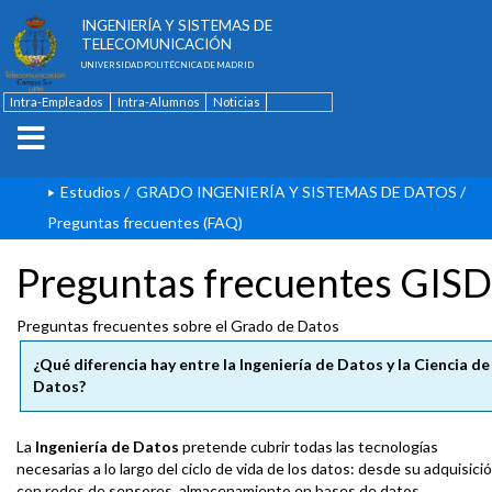
ESCUELA TÉCNICA SUPERIOR DE
INGENIERÍA Y SISTEMAS DE
TELECOMUNICACIÓN
UNIVERSIDAD POLITÉCNICA DE MADRID
Intra-Empleados
Intra-Alumnos
Noticias
Contacto
English
Estudios
/
GRADO INGENIERÍA Y SISTEMAS DE DATOS
/
Preguntas frecuentes (FAQ)
Preguntas frecuentes GISD
Preguntas frecuentes sobre el Grado de Datos
¿Qué diferencia hay entre la Ingeniería de Datos y la Ciencia de
Datos?
La
Ingeniería de Datos
pretende cubrir todas las tecnologías
necesarias a lo largo del ciclo de vida de los datos: desde su adquisici
con redes de sensores, almacenamiento en bases de datos,