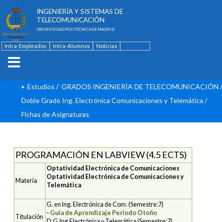
ESCUELA TÉCNICA SUPERIOR DE
INGENIERÍA Y SISTEMAS DE
TELECOMUNICACIÓN
UNIVERSIDAD POLITÉCNICA DE MADRID
Intra-Empleados
Intra-Alumnos
Noticias
Contacto
English
Estudios
/
GRADOS INGENIERÍA DE TELECOMUNICACIÓN
Doble Grado Ing. Electrónica Comunicaciones y Telemática
/
Fichas de Asignaturas
PROGRAMACIÓN EN LABVIEW (4.5 ECTS)
Optatividad Electrónica de Comunicaciones
Optatividad Electrónica de Comunicaciones y
Materia
Telemática
G. en Ing. Electrónica de Com. (Semestre:7)
-
Guía de Aprendizaje Periodo Otoño
Titulación
D.G.Ing.Electrónica y Telemática (Semestre:7)