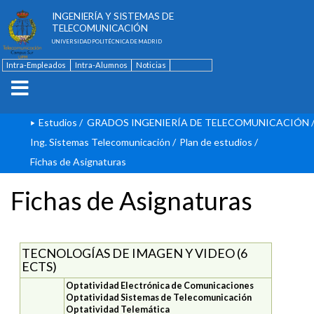
ESCUELA TÉCNICA SUPERIOR DE
INGENIERÍA Y SISTEMAS DE
TELECOMUNICACIÓN
UNIVERSIDAD POLITÉCNICA DE MADRID
Intra-Empleados
Intra-Alumnos
Noticias
Contacto
English
Estudios
/
GRADOS INGENIERÍA DE TELECOMUNICACIÓN
Ing. Sistemas Telecomunicación
/
Plan de estudios
/
Fichas de Asignaturas
Fichas de Asignaturas
TECNOLOGÍAS DE IMAGEN Y VIDEO (6
ECTS)
Optatividad Electrónica de Comunicaciones
Optatividad Sistemas de Telecomunicación
Optatividad Telemática