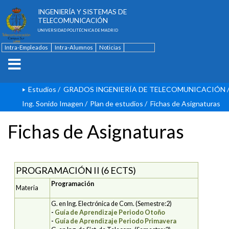
ESCUELA TÉCNICA SUPERIOR DE
INGENIERÍA Y SISTEMAS DE
TELECOMUNICACIÓN
UNIVERSIDAD POLITÉCNICA DE MADRID
Intra-Empleados
Intra-Alumnos
Noticias
Contacto
English
Estudios
/
GRADOS INGENIERÍA DE TELECOMUNICACIÓN
Ing. Sonido Imagen
/
Plan de estudios
/
Fichas de Asignaturas
Fichas de Asignaturas
PROGRAMACIÓN II (6 ECTS)
Programación
Materia
G. en Ing. Electrónica de Com. (Semestre:2)
-
Guía de Aprendizaje Periodo Otoño
-
Guía de Aprendizaje Periodo Primavera