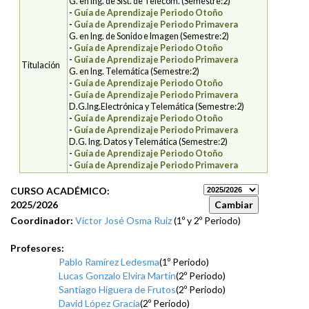
G. en Ing. de Sist. de Telecom. (Semestre:2)
-
Guía de Aprendizaje Periodo Otoño
-
Guía de Aprendizaje Periodo Primavera
G. en Ing. de Sonido e Imagen (Semestre:2)
-
Guía de Aprendizaje Periodo Otoño
-
Guía de Aprendizaje Periodo Primavera
Titulación
G. en Ing. Telemática (Semestre:2)
-
Guía de Aprendizaje Periodo Otoño
-
Guía de Aprendizaje Periodo Primavera
D.G.Ing.Electrónica y Telemática (Semestre:2)
-
Guía de Aprendizaje Periodo Otoño
-
Guía de Aprendizaje Periodo Primavera
D.G. Ing. Datos y Telemática (Semestre:2)
-
Guía de Aprendizaje Periodo Otoño
-
Guía de Aprendizaje Periodo Primavera
CURSO ACADÉMICO:
2025/2026
Coordinador:
Víctor José Osma Ruiz
(1º y 2º Periodo)
Profesores:
Pablo Ramírez Ledesma
(1º Periodo)
Lucas Gonzalo Elvira Martín
(2º Periodo)
Santiago Higuera de Frutos
(2º Periodo)
David López Gracia
(2º Periodo)