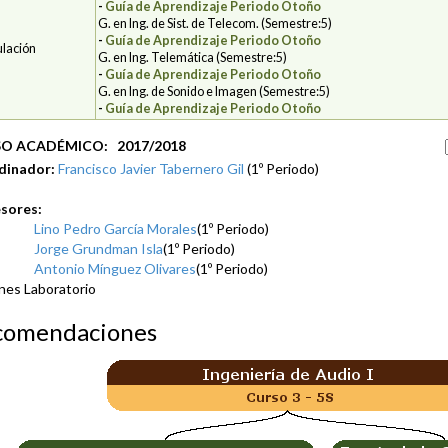
-
Guía de Aprendizaje Periodo Otoño
G. en Ing. de Sist. de Telecom. (Semestre:5)
-
Guía de Aprendizaje Periodo Otoño
ulación
G. en Ing. Telemática (Semestre:5)
-
Guía de Aprendizaje Periodo Otoño
G. en Ing. de Sonido e Imagen (Semestre:5)
-
Guía de Aprendizaje Periodo Otoño
O ACADÉMICO: 2017/2018
dinador:
Francisco Javier Tabernero Gil
(1º Periodo)
sores:
Lino Pedro García Morales
(1º Periodo)
Jorge Grundman Isla
(1º Periodo)
Antonio Mínguez Olivares
(1º Periodo)
nes Laboratorio
comendaciones