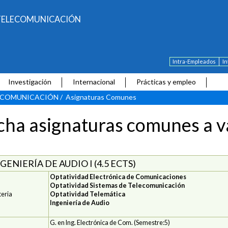
E TELECOMUNICACIÓN
Intra-Empleados
I
Investigación
Internacional
Prácticas y empleo
LECOMUNICACIÓN
/
Asignaturas Comunes
cha asignaturas comunes a va
GENIERÍA DE AUDIO I (4.5 ECTS)
Optatividad Electrónica de Comunicaciones
Optatividad Sistemas de Telecomunicación
eria
Optatividad Telemática
Ingeniería de Audio
G. en Ing. Electrónica de Com. (Semestre:5)