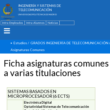
ESCUELA TÉCNICA SUPERIOR DE
INGENIERÍA Y SISTEMAS DE
TELECOMUNICACIÓN
UNIVERSIDAD POLITÉCNICA DE MADRID
Intra-Empleados
Intra-Alumnos
Noticias
Contacto
English
Estudios
/
GRADOS INGENIERÍA DE TELECOMUNICACIÓN
Asignaturas Comunes
Ficha asignaturas comunes
a varias titulaciones
SISTEMAS BASADOS EN
MICROPROCESADOR (6 ECTS)
Electrónica Digital
Optatividad Sistemas de Telecomunicación