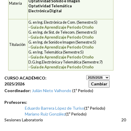
Optatividad Sonido e Imagen
Materia
Optatividad Telemática
Electrónica Digital
G. en Ing. Electrónica de Com. (Semestre:5)
-
Guía de Aprendizaje Periodo Otoño
G. en Ing. de Sist. de Telecom. (Semestre:5)
-
Guía de Aprendizaje Periodo Otoño
G. en Ing. de Sonido e Imagen (Semestre:5)
Titulación
-
Guía de Aprendizaje Periodo Otoño
G. en Ing. Telemática (Semestre:5)
-
Guía de Aprendizaje Periodo Otoño
D.G.Ing.Electrónica y Telemática (Semestre:7)
-
Guía de Aprendizaje Periodo Otoño
CURSO ACADÉMICO:
2025/2026
Coordinador:
Julián Nieto Valhondo
(1º Periodo)
Profesores:
Eduardo Barrera López de Turiso
(1º Periodo)
Mariano Ruiz González
(1º Periodo)
Sesiones Laboratorio
20