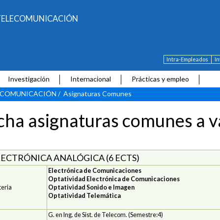
E TELECOMUNICACIÓN
Intra-Empleados
I
Investigación
Internacional
Prácticas y empleo
LECOMUNICACIÓN
/
Asignaturas Comunes
cha asignaturas comunes a va
LECTRÓNICA ANALÓGICA (6 ECTS)
Electrónica de Comunicaciones
Optatividad Electrónica de Comunicaciones
eria
Optatividad Sonido e Imagen
Optatividad Telemática
G. en Ing. de Sist. de Telecom. (Semestre:4)