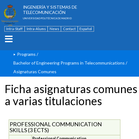
ESCUELA TÉCNICA SUPERIOR DE
INGENIERÍA Y SISTEMAS DE
TELECOMUNICACIÓN
UNIVERSIDAD POLITÉCNICA DE MADRID
Intra-Staff
Intra-Alums
News
Contact
Español
Programs
/
Bachelor of Engineering Programs in Telecommunications
/
Asignaturas Comunes
Ficha asignaturas comunes
a varias titulaciones
PROFESSIONAL COMMUNICATION
SKILLS (3 ECTS)
Professional Communication