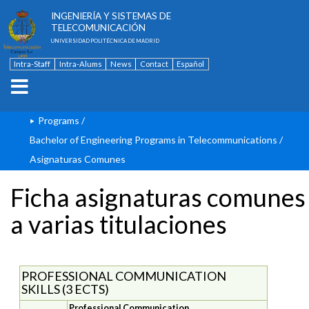
ESCUELA TÉCNICA SUPERIOR DE
INGENIERÍA Y SISTEMAS DE
TELECOMUNICACIÓN
UNIVERSIDAD POLITÉCNICA DE MADRID
Intra-Staff
Intra-Alums
News
Contact
Español
Programs
/
Bachelor of Engineering Programs in Telecommunications
/
Asignaturas Comunes
Ficha asignaturas comunes
a varias titulaciones
PROFESSIONAL COMMUNICATION
SKILLS (3 ECTS)
Professional Communication