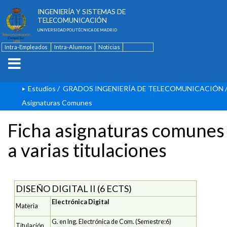
ESCUELA TÉCNICA SUPERIOR DE
INGENIERÍA Y SISTEMAS DE
TELECOMUNICACIÓN
UNIVERSIDAD POLITÉCNICA DE MADRID
Intra-Empleados
Intra-Alumnos
Noticias
Contacto
English
Estudios
/
GRADOS INGENIERÍA DE TELECOMUNICACIÓN
Asignaturas Comunes
Ficha asignaturas comunes
a varias titulaciones
DISEÑO DIGITAL II (6 ECTS)
Electrónica Digital
Materia
G. en Ing. Electrónica de Com. (Semestre:6)
Titulación