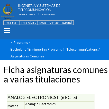
ESCUELA TÉCNICA SUPERIOR DE
INGENIERÍA Y SISTEMAS DE
TELECOMUNICACIÓN
UNIVERSIDAD POLITÉCNICA DE MADRID
Intra-Staff
Intra-Alums
News
Contact
Español
Programs
/
Bachelor of Engineering Programs in Telecommunications
/
Asignaturas Comunes
Ficha asignaturas comunes
a varias titulaciones
ANALOG ELECTRONICS II (6 ECTS)
Analogic Electronics
Materia