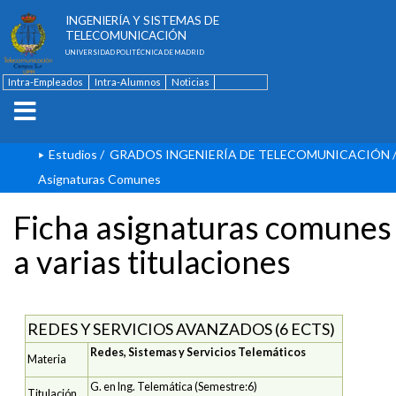
ESCUELA TÉCNICA SUPERIOR DE
INGENIERÍA Y SISTEMAS DE
TELECOMUNICACIÓN
UNIVERSIDAD POLITÉCNICA DE MADRID
Intra-Empleados
Intra-Alumnos
Noticias
Contacto
English
Estudios
/
GRADOS INGENIERÍA DE TELECOMUNICACIÓN
Asignaturas Comunes
Ficha asignaturas comunes
a varias titulaciones
REDES Y SERVICIOS AVANZADOS (6 ECTS)
Redes, Sistemas y Servicios Telemáticos
Materia
G. en Ing. Telemática (Semestre:6)
Titulación