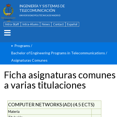
ESCUELA TÉCNICA SUPERIOR DE
INGENIERÍA Y SISTEMAS DE
TELECOMUNICACIÓN
UNIVERSIDAD POLITÉCNICA DE MADRID
Intra-Staff
Intra-Alums
News
Contact
Español
Programs
/
Bachelor of Engineering Programs in Telecommunications
/
Asignaturas Comunes
Ficha asignaturas comunes
a varias titulaciones
COMPUTER NETWORKS (AD) (4.5 ECTS)
Materia