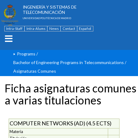
ESCUELA TÉCNICA SUPERIOR DE
INGENIERÍA Y SISTEMAS DE
TELECOMUNICACIÓN
UNIVERSIDAD POLITÉCNICA DE MADRID
Intra-Staff
Intra-Alums
News
Contact
Español
Programs
/
Bachelor of Engineering Programs in Telecommunications
/
Asignaturas Comunes
Ficha asignaturas comunes
a varias titulaciones
COMPUTER NETWORKS (AD) (4.5 ECTS)
Materia