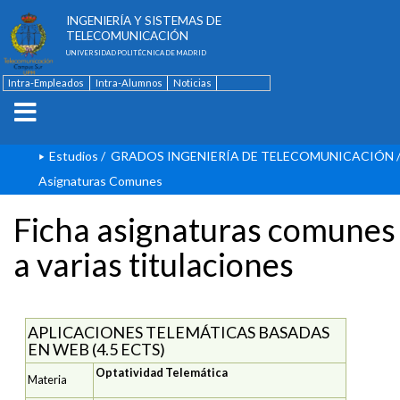
ESCUELA TÉCNICA SUPERIOR DE
INGENIERÍA Y SISTEMAS DE
TELECOMUNICACIÓN
UNIVERSIDAD POLITÉCNICA DE MADRID
Intra-Empleados
Intra-Alumnos
Noticias
Contacto
English
Estudios
/
GRADOS INGENIERÍA DE TELECOMUNICACIÓN
Asignaturas Comunes
Ficha asignaturas comunes
a varias titulaciones
APLICACIONES TELEMÁTICAS BASADAS
EN WEB (4.5 ECTS)
Optatividad Telemática
Materia