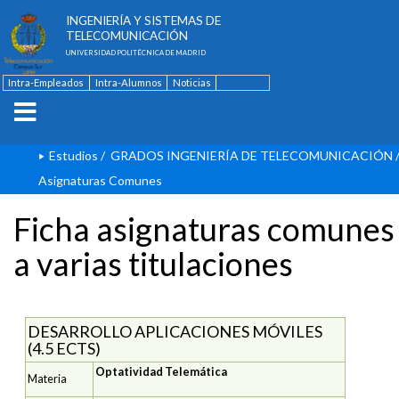
ESCUELA TÉCNICA SUPERIOR DE
INGENIERÍA Y SISTEMAS DE
TELECOMUNICACIÓN
UNIVERSIDAD POLITÉCNICA DE MADRID
Intra-Empleados
Intra-Alumnos
Noticias
Contacto
English
Estudios
/
GRADOS INGENIERÍA DE TELECOMUNICACIÓN
Asignaturas Comunes
Ficha asignaturas comunes
a varias titulaciones
DESARROLLO APLICACIONES MÓVILES
(4.5 ECTS)
Optatividad Telemática
Materia