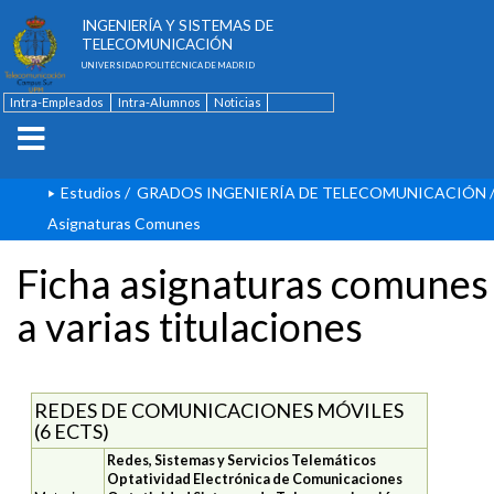
ESCUELA TÉCNICA SUPERIOR DE
INGENIERÍA Y SISTEMAS DE
TELECOMUNICACIÓN
UNIVERSIDAD POLITÉCNICA DE MADRID
Intra-Empleados
Intra-Alumnos
Noticias
Contacto
English
Estudios
/
GRADOS INGENIERÍA DE TELECOMUNICACIÓN
Asignaturas Comunes
Ficha asignaturas comunes
a varias titulaciones
REDES DE COMUNICACIONES MÓVILES
(6 ECTS)
Redes, Sistemas y Servicios Telemáticos
Optatividad Electrónica de Comunicaciones