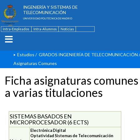
ESCUELA TÉCNICA SUPERIOR DE
INGENIERÍA Y SISTEMAS DE
TELECOMUNICACIÓN
UNIVERSIDAD POLITÉCNICA DE MADRID
Intra-Empleados
Intra-Alumnos
Noticias
Contacto
English
Estudios
/
GRADOS INGENIERÍA DE TELECOMUNICACIÓN
Asignaturas Comunes
Ficha asignaturas comunes
a varias titulaciones
SISTEMAS BASADOS EN
MICROPROCESADOR (6 ECTS)
Electrónica Digital
Optatividad Sistemas de Telecomunicación