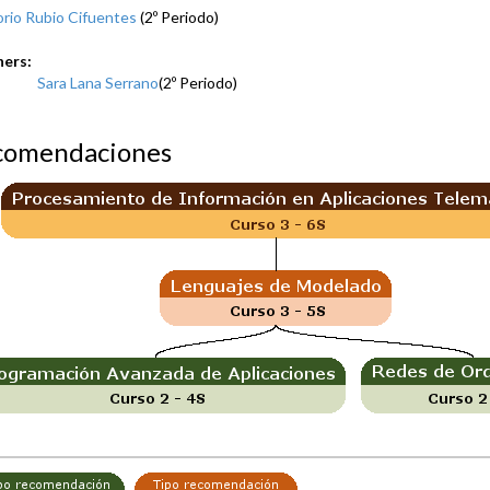
rio Rubio Cifuentes
(2º Periodo)
hers:
Sara Lana Serrano
(2º Periodo)
comendaciones