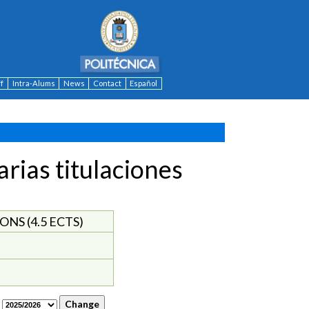
ff
Intra-Alums
News
Contact
Español
rias titulaciones
NS (4.5 ECTS)