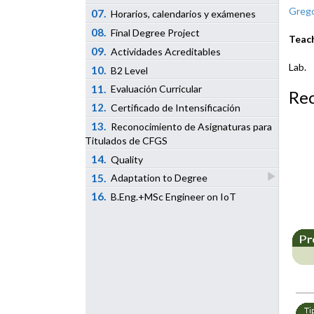
Grego
07.
Horarios, calendarios y exámenes
08.
Final Degree Project
Teac
09.
Actividades Acreditables
Lab.
10.
B2 Level
11.
Evaluación Curricular
Re
12.
Certificado de Intensificación
13.
Reconocimiento de Asignaturas para
Titulados de CFGS
14.
Quality
15.
Adaptation to Degree
16.
B.Eng.+MSc Engineer on IoT