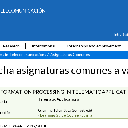
E TELECOMUNICACIÓN
Intra-Sta
Research
International
Internships and employement
ams in Telecommunications
/
Asignaturas Comunes
cha asignaturas comunes a va
NFORMATION PROCESSING IN TELEMATIC APPLICATIO
Telematic Applications
eria
G. en Ing. Telemática (Semestre:6)
ulación
-
Learning Guide Course - Spring
EMIC YEAR: 2017/2018