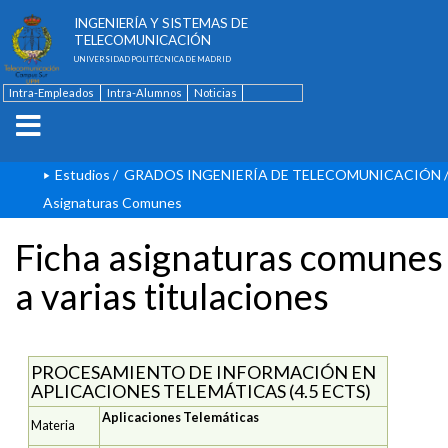
ESCUELA TÉCNICA SUPERIOR DE
INGENIERÍA Y SISTEMAS DE
TELECOMUNICACIÓN
UNIVERSIDAD POLITÉCNICA DE MADRID
Intra-Empleados
Intra-Alumnos
Noticias
Contacto
English
Estudios
/
GRADOS INGENIERÍA DE TELECOMUNICACIÓN
Asignaturas Comunes
Ficha asignaturas comunes
a varias titulaciones
PROCESAMIENTO DE INFORMACIÓN EN
APLICACIONES TELEMÁTICAS (4.5 ECTS)
Aplicaciones Telemáticas
Materia